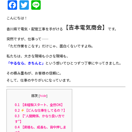
F
T
Li
a
w
n
こんにちは！
c
it
e
【吉本電気商会】
香川県で電気・配管工事を手がける
です。
e
te
b
r
突然ですが、仕事って——
「ただ作業をこなす」だけじゃ、面白くないですよね。
o
私たちは、大きな現場も小さな現場も、
o
「やるなら、きちんと」
という想いでひとつずつ丁寧にやってきました。
k
その積み重ねが、お客様の信頼に。
そして、仕事のやりがいになっています。
目次
[
hide
]
0.1
‍【未経験スタート、全然OK】
0.2
【どんな仕事をしてるの？】
0.3
【“人間関係、かなり良い方で
す”】
0.4
【資格も、成長も、背中押しま