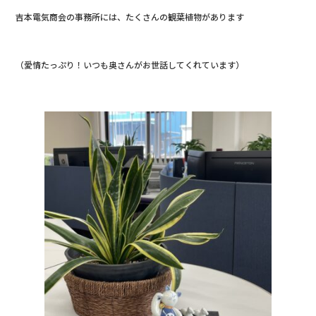
k
吉本電気商会の事務所には、たくさんの観葉植物があります
（愛情たっぷり！いつも奥さんがお世話してくれています）