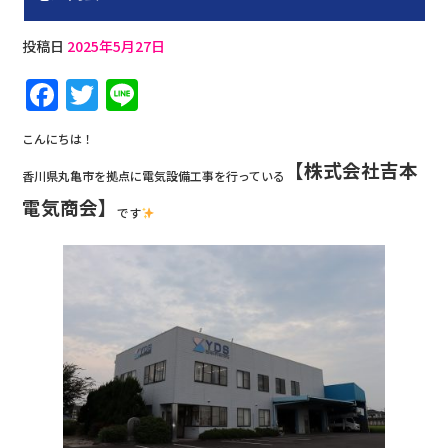
投稿日
2025年5月27日
F
T
Li
a
w
n
こんにちは！
c
it
e
【株式会社吉本
香川県丸亀市を拠点に電気設備工事を行っている
e
te
電気商会】
b
r
です
o
o
k