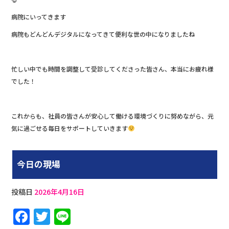
病院にいってきます
病院もどんどんデジタルになってきて便利な世の中になりましたね
忙しい中でも時間を調整して受診してくださった皆さん、本当にお疲れ様
でした！
これからも、社員の皆さんが安心して働ける環境づくりに努めながら、元
気に過ごせる毎日をサポートしていきます
今日の現場
投稿日
2026年4月16日
F
T
Li