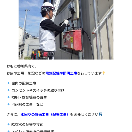
おもに香川県内で、
お店や工場、施設などの
電気配線や照明工事
を行っています
室内の配線工事
コンセントやスイッチの取り付け
照明・空調機器の設置
引込線の工事 など
さらに、
水回りの設備工事（配管工事）
もお任せください
給排水の配管や接続
トイレ・洗面所の設備設置