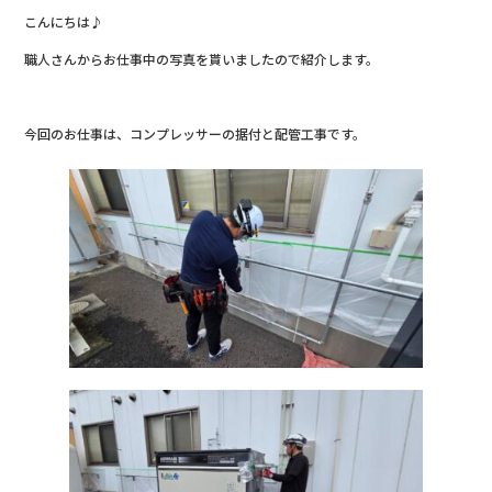
a
w
n
こんにちは♪
c
it
e
職人さんからお仕事中の写真を貰いましたので紹介します。
e
te
b
r
今回のお仕事は、コンプレッサーの据付と配管工事です。
o
o
k