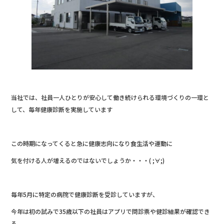
o
o
k
当社では、社員一人ひとりが安心して働き続けられる環境づくりの一環と
して、毎年健康診断を実施しています
この時期になってくると急に健康志向になり食生活や運動に
気を付ける人が増えるのではないでしょうか・・・( ;∀;)
毎年5月に特定の病院で健康診断を受診していますが、
今年は初の試みで35歳以下の社員はアプリで問診票や健診結果が確認でき
る