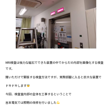
k
MRI検査は強力な磁石でできた装置の中でからだの内部を画像化する検査
です。
聞いただけで緊張する検査方法ですが、実際部屋に入ると巨大な装置で
ドキドキします
今回、検査室内部の全体を工事するということで
吉本電気では照明の改修を行いました