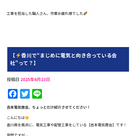
工事を担当した職人さん、作業お疲れ様でした
【
香川で“まじめに電気と向き合っている会
社”って？】
投稿日
2025年6月23日
F
T
Li
a
w
n
吉本電気商会、ちょっとだけ紹介させてください！
c
it
e
こんにちは
e
te
香川県を拠点に、電気工事や配管工事をしている【吉本電気商会】です！
b
r
突然ですが…