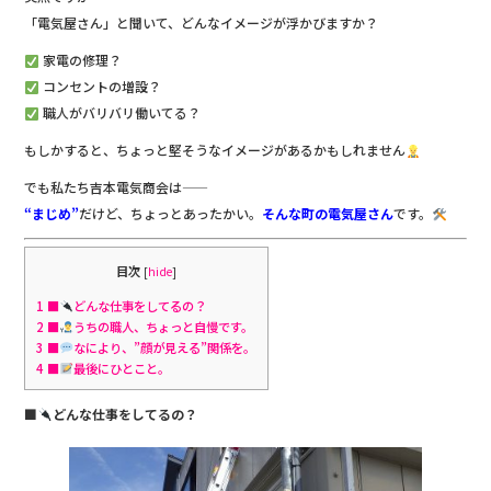
o
「電気屋さん」と聞いて、どんなイメージが浮かびますか？
o
家電の修理？
k
コンセントの増設？
職人がバリバリ働いてる？
もしかすると、ちょっと堅そうなイメージがあるかもしれません
でも私たち吉本電気商会は——
“まじめ”
だけど、ちょっとあったかい。
そんな町の電気屋さん
です。
目次
[
hide
]
1
■
どんな仕事をしてるの？
2
■
うちの職人、ちょっと自慢です。
3
■
なにより、”顔が見える”関係を。
4
■
最後にひとこと。
■
どんな仕事をしてるの？