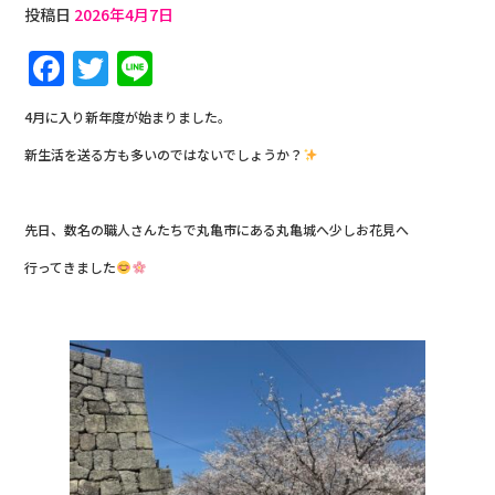
投稿日
2026年4月7日
F
T
Li
a
w
n
4月に入り新年度が始まりました。
c
it
e
新生活を送る方も多いのではないでしょうか？
e
te
b
r
先日、数名の職人さんたちで丸亀市にある丸亀城へ少しお花見へ
o
o
行ってきました
k