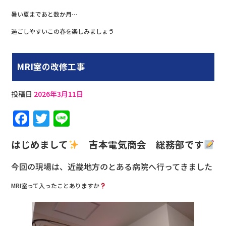
暑い夏まであと数か月…
過ごしやすいこの春を楽しみましょう
MRI室の改修工事
投稿日
2026年3月11日
F
T
Li
a
w
n
はじめまして
吉本電気商会 総務部です
c
it
e
e
te
今回の現場は、近畿地方のとある病院へ行ってきました
b
r
MRI室って入ったことありますか
o
o