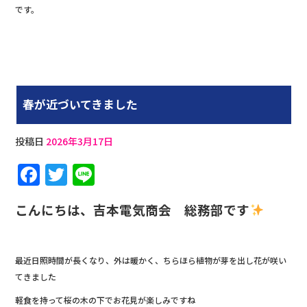
です。
春が近づいてきました
投稿日
2026年3月17日
F
T
Li
a
w
n
こんにちは、吉本電気商会 総務部です
c
it
e
e
te
b
r
最近日照時間が長くなり、外は暖かく、ちらほら植物が芽を出し花が咲い
o
てきました
o
軽食を持って桜の木の下でお花見が楽しみですね