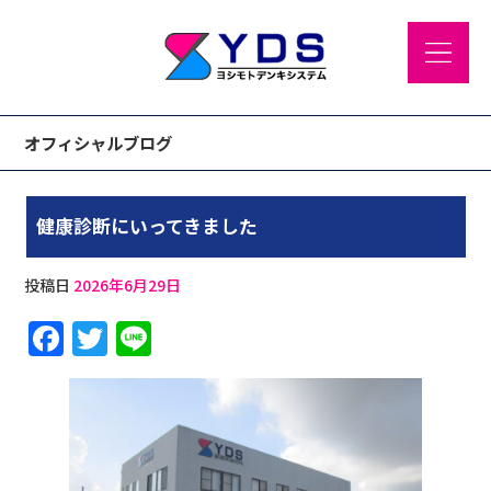
オフィシャルブログ
健康診断にいってきました
投稿日
2026年6月29日
F
T
Li
a
w
n
c
it
e
e
te
b
r