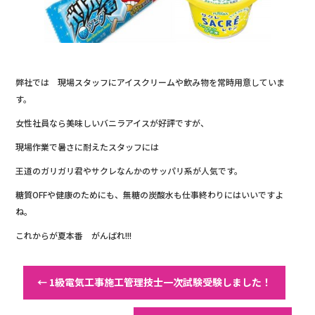
b
r
o
o
k
弊社では 現場スタッフにアイスクリームや飲み物を常時用意していま
す。
女性社員なら美味しいバニラアイスが好評ですが、
現場作業で暑さに耐えたスタッフには
王道のガリガリ君やサクレなんかのサッパリ系が人気です。
糖質OFFや健康のためにも、無糖の炭酸水も仕事終わりにはいいですよ
ね。
これからが夏本番 がんばれ!!!
←
1級電気工事施工管理技士一次試験受験しました！