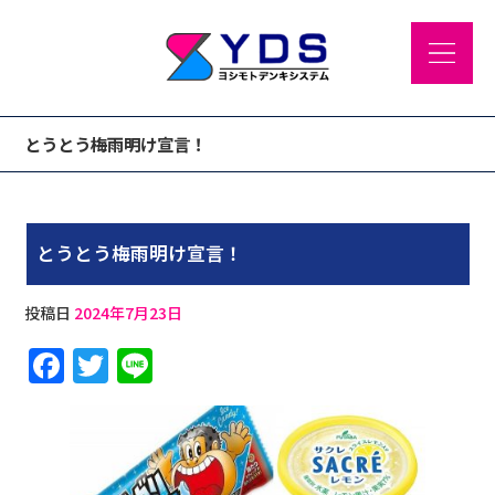
とうとう梅雨明け宣言！
とうとう梅雨明け宣言！
投稿日
2024年7月23日
F
T
Li
a
w
n
c
it
e
e
te